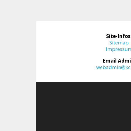
Site-Infos
Sitemap
Impressu
Email Admi
webadmin@kcr