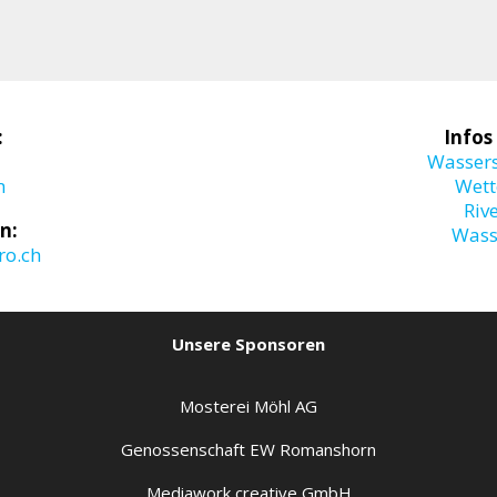
:
Infos
Wasser
m
Wett
Riv
n:
Wass
o.ch
Unsere Sponsoren
Mosterei Möhl AG
Genossenschaft EW Romanshorn
Mediawork creative GmbH