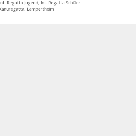
Int. Regatta Jugend
,
Int. Regatta Schüler
Schlagwörter
Kanuregatta
,
Lampertheim