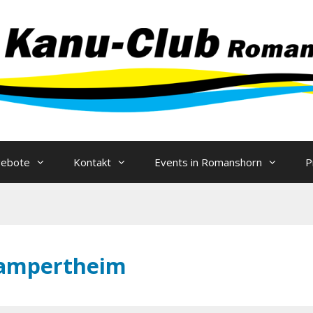
Zum
Inhalt
springen
gebote
Kontakt
Events in Romanshorn
P
ampertheim