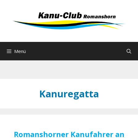
Zum
Inhalt
springen
Menü
Kanuregatta
Romanshorner Kanufahrer an