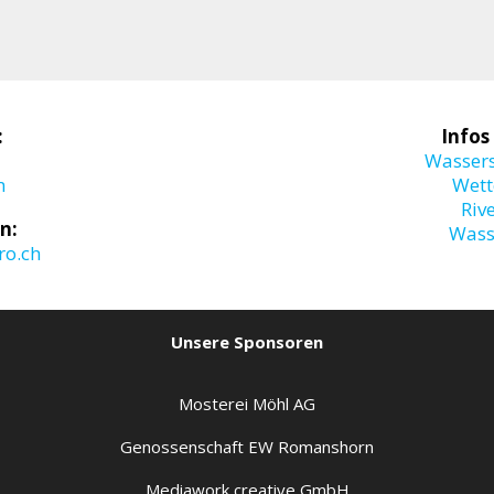
:
Infos
Wasser
m
Wett
Riv
n:
Wass
o.ch
Unsere Sponsoren
Mosterei Möhl AG
Genossenschaft EW Romanshorn
Mediawork creative GmbH