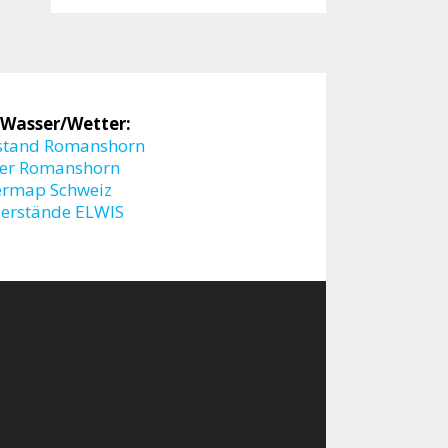
 Wasser/Wetter:
stand Romanshorn
er Romanshorn
ermap Schweiz
erstände ELWIS