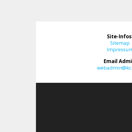
Site-Infos
Sitemap
Impressu
Email Admi
webadmin@kcr