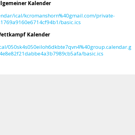
llgemeiner Kalender
endar/ical/kcromanshorn%40gmail.com/private-
1769a9160e6714cf94b1/basic.ics
ettkampf Kalender
ical/050sk4s050eiloh6dkbte7qvn4%40group.calendar.g
c4e8e82f21dabbe4a3b7989cb5afa/basic.ics