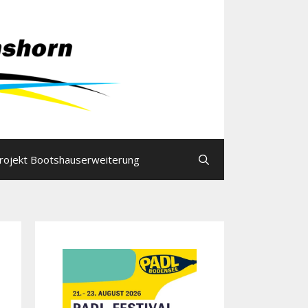
rojekt Bootshauserweiterung