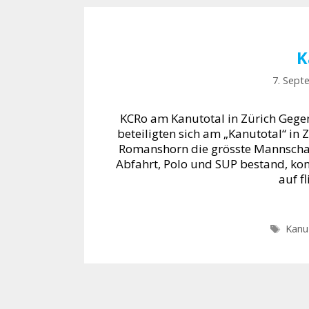
K
7. Sept
KCRo am Kanutotal in Zürich Gege
beteiligten sich am „Kanutotal“ in
Romanshorn die grösste Mannschaf
Abfahrt, Polo und SUP bestand, kon
auf f
Schl
Kanu