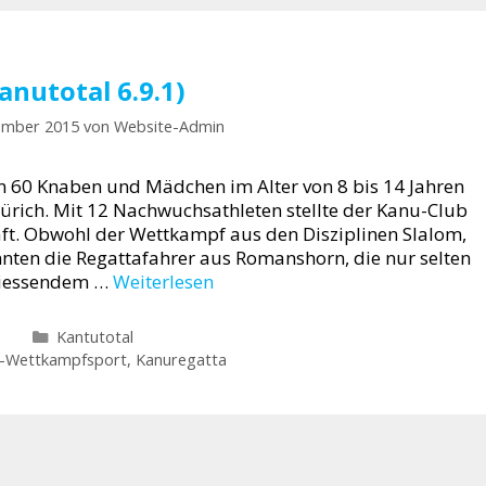
anutotal 6.9.1)
ember 2015
von
Website-Admin
n 60 Knaben und Mädchen im Alter von 8 bis 14 Jahren
 Zürich. Mit 12 Nachwuchsathleten stellte der Kanu-Club
t. Obwohl der Wettkampf aus den Disziplinen Slalom,
nten die Regattafahrer aus Romanshorn, die nur selten
liessendem …
Weiterlesen
Kategorien
Kantutotal
agwörter
-Wettkampfsport
,
Kanuregatta