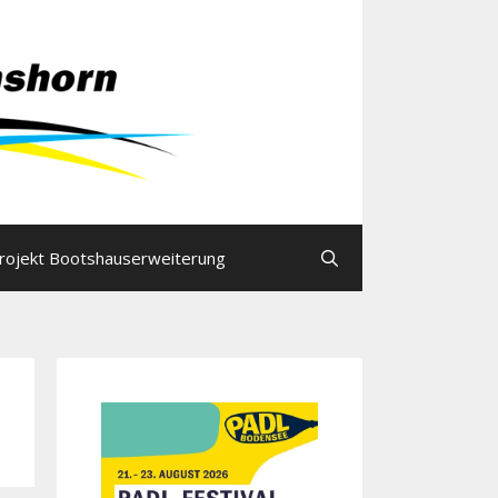
rojekt Bootshauserweiterung