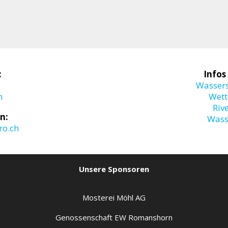
:
Infos
Wasser
m
Wett
Riv
n:
Wass
o.ch
Unsere Sponsoren
Mosterei Möhl AG
Genossenschaft EW Romanshorn