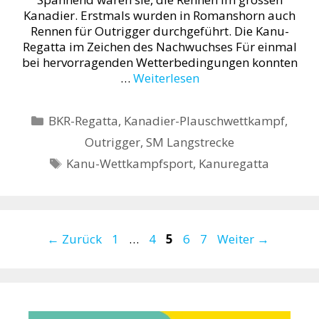
Kanadier. Erstmals wurden in Romanshorn auch
Rennen für Outrigger durchgeführt. Die Kanu-
Regatta im Zeichen des Nachwuchses Für einmal
bei hervorragenden Wetterbedingungen konnten
…
Weiterlesen
Kategorien
BKR-Regatta
,
Kanadier-Plauschwettkampf
,
Outrigger
,
SM Langstrecke
Schlagwörter
Kanu-Wettkampfsport
,
Kanuregatta
Seite
Seite
Seite
Seite
Seite
←
Zurück
1
…
4
5
6
7
Weiter
→