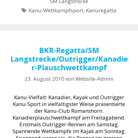
SM Langstrecke
Schlagwörter
Kanu-Wettkampfsport
,
Kanuregatta
BKR-Regatta/SM
Langstrecke/Outrigger/Kanadie
r-Plauschwettkampf
23. August 2010
von
Website-Admin
Kanu-Vielfalt: Kanadier, Kayak und Outrigger
Kanu-Sport in vielfältigster Weise präsentierte
der Kanu-Club Romanshorn.
Kanadierplauschwettkampf am Freitagabend.
Erstmals Outrigger-Rennen am Samstag.
Spannende Wettkämpfe im Kajak am Sonntag.
Spannend waren sie, die Rennen im grossen