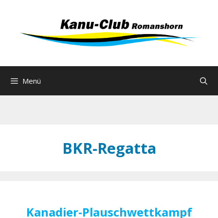
Zum
Inhalt
springen
Menü
BKR-Regatta
Kanadier-Plauschwettkampf