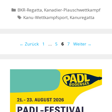
Kategorien
BKR-Regatta
,
Kanadier-Plauschwettkampf
Schlagwörter
Kanu-Wettkampfsport
,
Kanuregatta
Seite
Seite
Seite
Seite
←
Zurück
1
…
5
6
7
Weiter
→