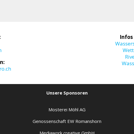
:
Infos
Wasser
m
Wett
Riv
n:
Wass
o.ch
Unsere Sponsoren
Mosterei Möhl AG
Genossenschaft EW Romanshorn
Mediawork creative GmbH