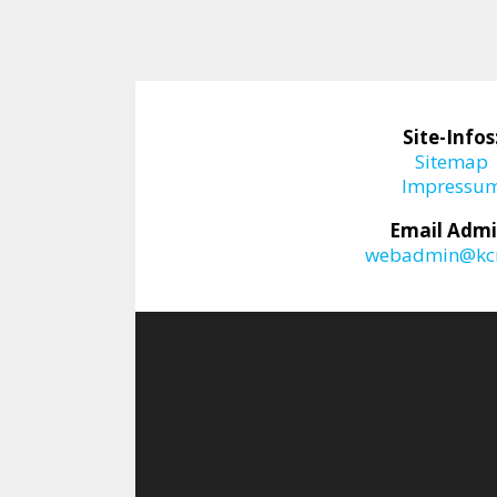
Site-Infos
Sitemap
Impressu
Email Admi
webadmin@kcr