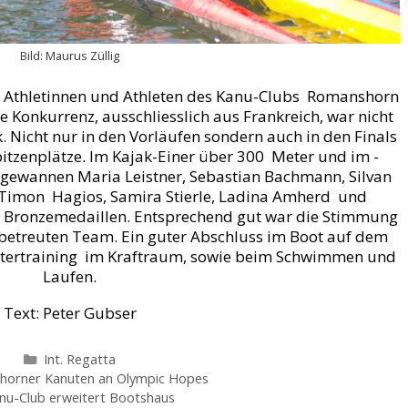
Bild: Maurus Züllig
en Athletinnen und Athleten des Kanu-Clubs Romanshorn
 Konkurrenz, ausschliesslich aus Frankreich, war nicht
k. Nicht nur in den Vorläufen sondern auch in den Finals
pitzenplätze. Im Kajak-Einer über 300 Meter und im -
 gewannen Maria Leistner, Sebastian Bachmann, Silvan
, Timon Hagios, Samira Stierle, Ladina Amherd und
nd Bronzemedaillen. Entsprechend gut war die Stimmung
 betreuten Team. Ein guter Abschluss im Boot auf dem
tertraining im Kraftraum, sowie beim Schwimmen und
Laufen.
Text: Peter Gubser
Kategorien
Int. Regatta
orner Kanuten an Olympic Hopes
nu-Club erweitert Bootshaus