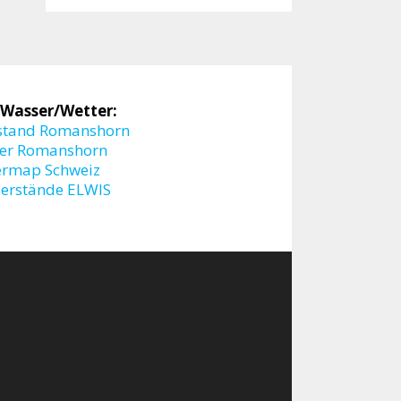
 Wasser/Wetter:
stand Romanshorn
er Romanshorn
ermap Schweiz
erstände ELWIS