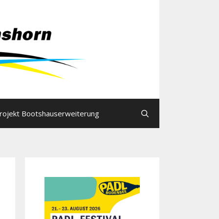
rojekt Bootshauserweiterung