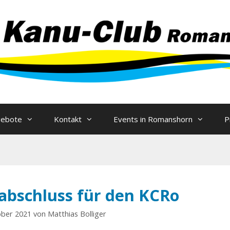
Zum
Inhalt
springen
gebote
Kontakt
Events in Romanshorn
P
abschluss für den KCRo
ober 2021
von
Matthias Bolliger