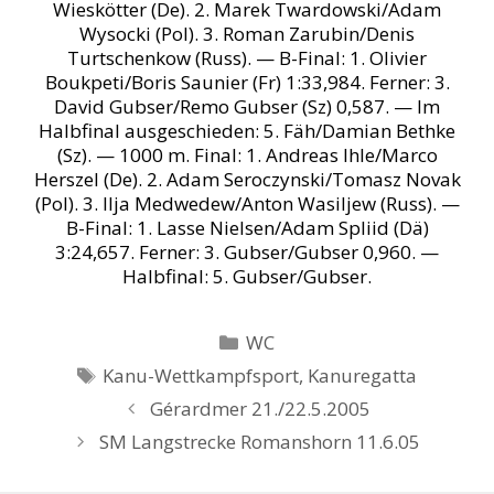
Wieskötter (De). 2. Marek Twardowski/Adam
Wysocki (Pol). 3. Roman Zarubin/Denis
Turtschenkow (Russ). — B-Final: 1. Olivier
Boukpeti/Boris Saunier (Fr) 1:33,984. Ferner: 3.
David Gubser/Remo Gubser (Sz) 0,587. — Im
Halbfinal ausgeschieden: 5. Fäh/Damian Bethke
(Sz). — 1000 m. Final: 1. Andreas Ihle/Marco
Herszel (De). 2. Adam Seroczynski/Tomasz Novak
(Pol). 3. Ilja Medwedew/Anton Wasiljew (Russ). —
B-Final: 1. Lasse Nielsen/Adam Spliid (Dä)
3:24,657. Ferner: 3. Gubser/Gubser 0,960. —
Halbfinal: 5. Gubser/Gubser.
Kategorien
WC
Schlagwörter
Kanu-Wettkampfsport
,
Kanuregatta
Gérardmer 21./22.5.2005
SM Langstrecke Romanshorn 11.6.05