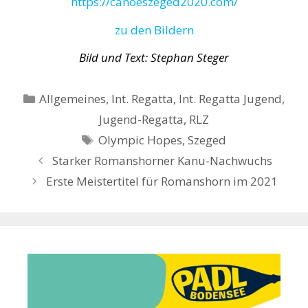
https://canoeszeged2020.com/
zu den Bildern
Bild und Text: Stephan Steger
Kategorien
Allgemeines
,
Int. Regatta
,
Int. Regatta Jugend
,
Jugend-Regatta
,
RLZ
Schlagwörter
Olympic Hopes
,
Szeged
Starker Romanshorner Kanu-Nachwuchs
Erste Meistertitel für Romanshorn im 2021