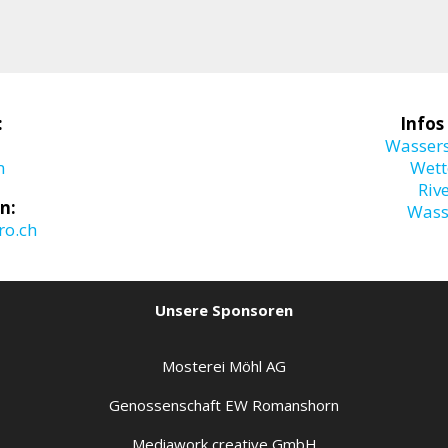
:
Infos
Wasser
m
Wett
Riv
n:
Wass
o.ch
Unsere Sponsoren
Mosterei Möhl AG
Genossenschaft EW Romanshorn
Mediawork creative GmbH