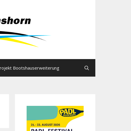
rojekt Bootshauserweiterung