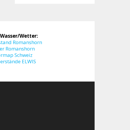
 Wasser/Wetter:
stand Romanshorn
er Romanshorn
ermap Schweiz
erstände ELWIS