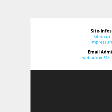
Site-Infos
Sitemap
Impressu
Email Admi
webadmin@kcr