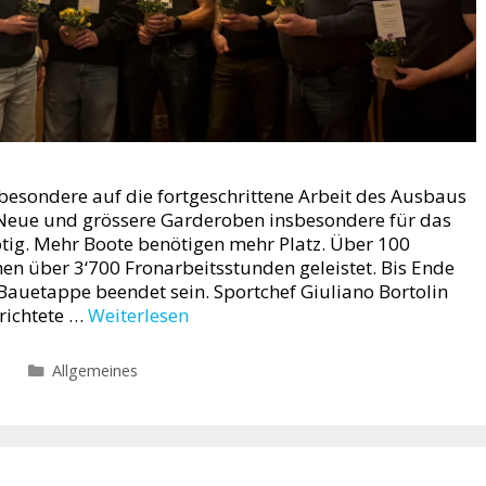
sbesondere auf die fortgeschrittene Arbeit des Ausbaus
 Neue und grössere Garderoben insbesondere für das
ötig. Mehr Boote benötigen mehr Platz. Über 100
n über 3‘700 Fronarbeitsstunden geleistet. Bis Ende
. Bauetappe beendet sein. Sportchef Giuliano Bortolin
richtete …
Weiterlesen
Kategorien
Allgemeines