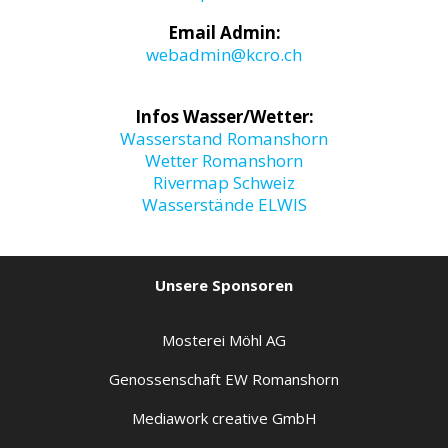
Email Admin:
webadmin@kcro.ch
Infos Wasser/Wetter:
Wasserstand Romanshorn
Wetter Romanshorn
Rivermap Schweiz
Wasserstände ELWIS
Unsere Sponsoren
Mosterei Möhl AG
Genossenschaft EW Romanshorn
Mediawork creative GmbH