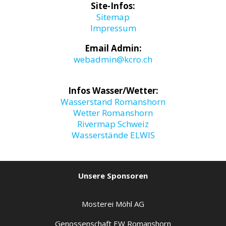
Site-Infos:
Sitemap
Impressum
Email Admin:
webadmin@kcro.ch
Infos Wasser/Wetter:
Wasserstand Romanshorn
Wetter Romanshorn
Rivermap Schweiz
Wasserstände ELWIS
Unsere Sponsoren
Mosterei Möhl AG
Genossenschaft EW Romanshorn