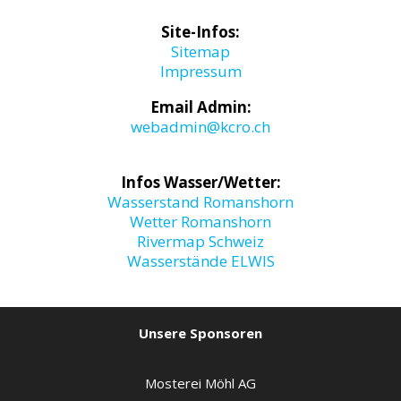
Site-Infos:
Sitemap
Impressum
Email Admin:
webadmin@kcro.ch
Infos Wasser/Wetter:
Wasserstand Romanshorn
Wetter Romanshorn
Rivermap Schweiz
Wasserstände ELWIS
Unsere Sponsoren
Mosterei Möhl AG