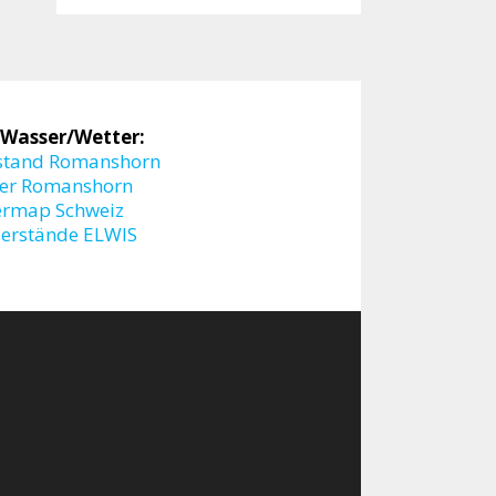
 Wasser/Wetter:
stand Romanshorn
er Romanshorn
ermap Schweiz
erstände ELWIS