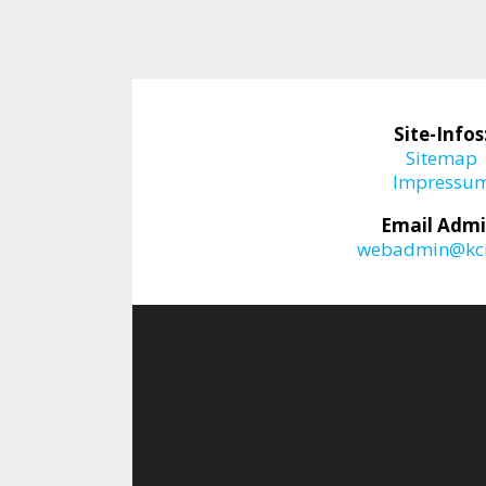
Site-Infos
Sitemap
Impressu
Email Admi
webadmin@kcr