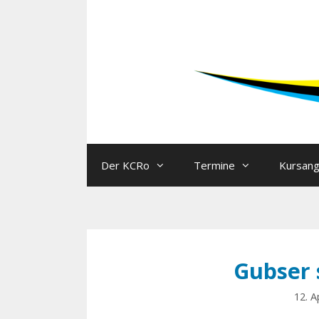
Der KCRo
Termine
Kursan
Gubser 
12. A