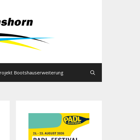
rojekt Bootshauserweiterung