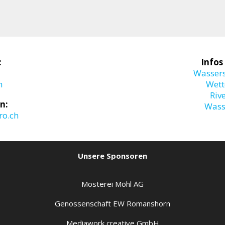
:
Infos
Wasser
m
Wett
Riv
n:
Wass
o.ch
Unsere Sponsoren
Mosterei Möhl AG
Genossenschaft EW Romanshorn
Mediawork creative GmbH