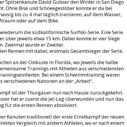
er Spitzenkanute David Gubser den Winter in San Diego
ht. Ohne Bise und Schneegestöber konnte er da bei
sig bis zu 4 mal täglich trainieren, auf dem Wasser,
ftraum oder auf dem Bike.
wiederum die südkalifornische Surfski-Serie. Eine Serie
 über jeweils etwa 15 km. Dabei konnte er vier Siege
n. Zweimal wurde er Zweiter.
len Rennen mit dabei, erstmals Gesamtsieger der Serie.
chen an der Ostküste in Florida, wo jeweils die halbe
 Gemeinsame Trainings mit Athleten aus verschiedensten
 Trainingseinheiten. Bei einem Schwimmtraining waren
hs verschiedenen Nationen an der „Arbeit“.
mpf ist der Thurgauer nun nach Hause zurückgekehrt.
sser hat er zuerst die Jet-Lag überwunden und nun das
ng für die ersten Rennen absolviert.
izer Kanuten traditionell der erste Ernstkampf der neuen
direkten Vergleich mit andern Athleten, wo er nach einem