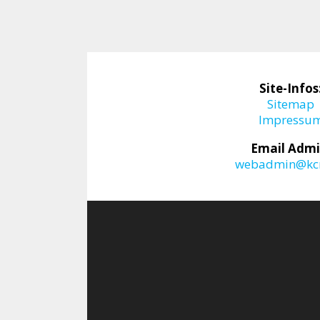
Site-Infos
Sitemap
Impressu
Email Admi
webadmin@kcr