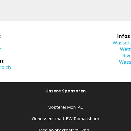
:
Infos
Wasser
m
Wett
Riv
n:
Wass
o.ch
Unsere Sponsoren
Mosterei Möhl AG
Genossenschaft EW Romanshorn
Mediawork creative GmbH