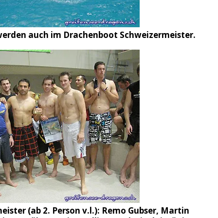
werden auch im Drachenboot Schweizermeister.
ster (ab 2. Person v.l.): Remo Gubser, Martin