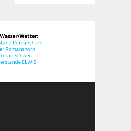
 Wasser/Wetter:
stand Romanshorn
er Romanshorn
ermap Schweiz
erstände ELWIS