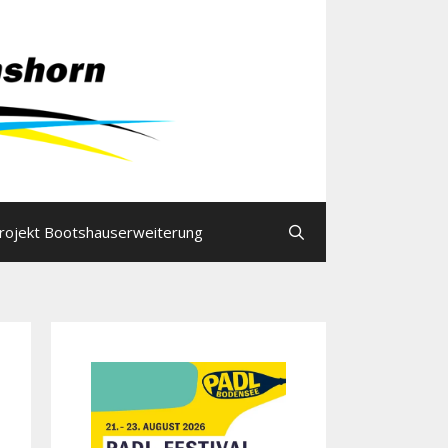
rojekt Bootshauserweiterung