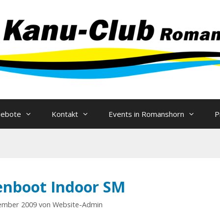
Zum
Inhalt
springen
gebote
Kontakt
Events in Romanshorn
P
nboot Indoor SM
ember 2009
von
Website-Admin