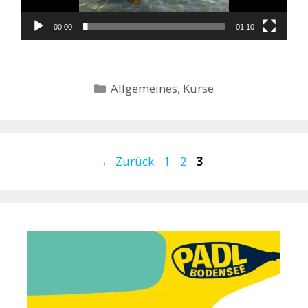
00:00
01:10
Kategorien
Allgemeines
,
Kurse
Seite
Seite
Seite
←
Zurück
1
2
3