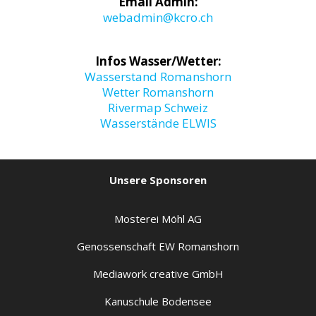
Email Admin:
webadmin@kcro.ch
Infos Wasser/Wetter:
Wasserstand Romanshorn
Wetter Romanshorn
Rivermap Schweiz
Wasserstände ELWIS
Unsere Sponsoren
Mosterei Möhl AG
Genossenschaft EW Romanshorn
Mediawork creative GmbH
Kanuschule Bodensee