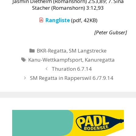
Jasmin Diethelm (Romanshorn) 2:53,89; 7. Sina
Stacher (Romanshorn) 3:12,93
Rangliste
(pdf, 42KB)
[Peter Gubser]
Kategorien
BKR-Regatta
,
SM Langstrecke
Schlagwörter
Kanu-Wettkampfsport
,
Kanuregatta
Thuratlon 6.7.14
SM Regatta in Rapperswil 6./7.9.14