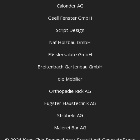
Calonder AG
Gsell Fenster GmbH
Script Design
Näf Holzbau GmbH
Fässlersalate GmbH
Breitenbach Gartenbau GmbH
die Mobiliar
Orthopädie Rick AG
Eugster Haustechnik AG
Ströbele AG
Malerei Bär AG
© 2026 Kanu-Club Romanshorn
• Erstellt mit
GeneratePress