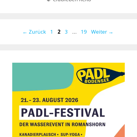
Seite
Seite
Seite
Seite
←
Zurück
1
2
3
…
19
Weiter
→