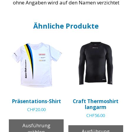
ohne Angaben wird auf den Namen verzichtet
Ähnliche Produkte
Präsentations-Shirt
Craft Thermoshirt
langarm
CHF
20.00
CHF
56.00
Dieses
Die
Produkt
Ausführung
Pro
weist
Ausführung
wählen