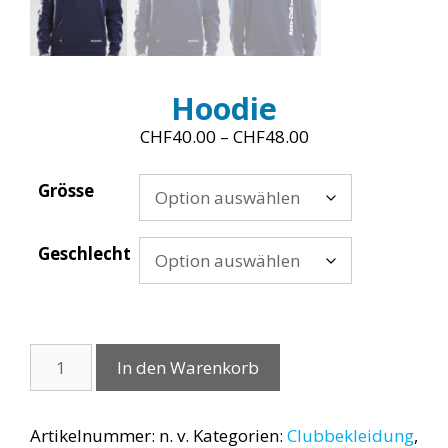
Hoodie
Preisspanne:
CHF
40.00
–
CHF
48.00
CHF40.00
bis
Grösse
CHF48.00
Geschlecht
Hoodie
In den Warenkorb
Menge
Artikelnummer:
n. v.
Kategorien:
Clubbekleidung
,