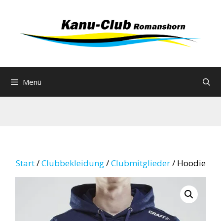
Zum
Inhalt
springen
Menü
Start
/
Clubbekleidung
/
Clubmitglieder
/ Hoodie