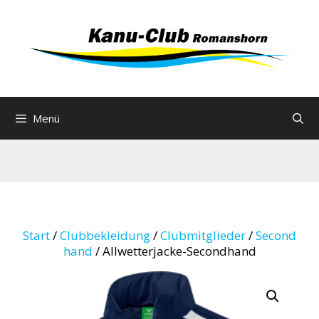
Zum
Inhalt
springen
Menü
Start
/
Clubbekleidung
/
Clubmitglieder
/
Second
hand
/ Allwetterjacke-Secondhand