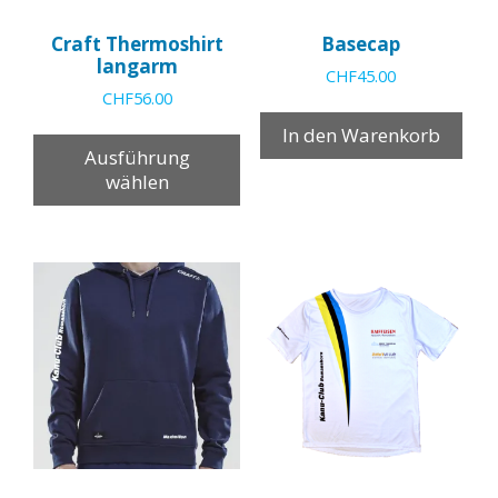
Craft Thermoshirt
Basecap
langarm
CHF
45.00
CHF
56.00
Dieses
In den Warenkorb
Produkt
Ausführung
weist
wählen
mehrere
Varianten
auf.
Die
Optionen
können
auf
der
Produktseite
gewählt
werden