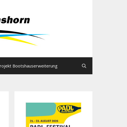
rojekt Bootshauserweiterung