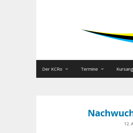
Der KCRo
Termine
Kursan
Nachwuchs
12. 