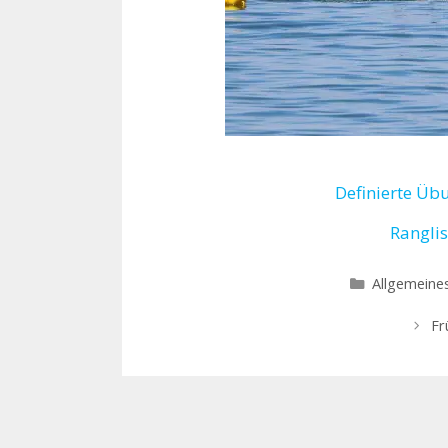
Definierte Üb
Rangli
Kategorien
Allgemeine
Fr