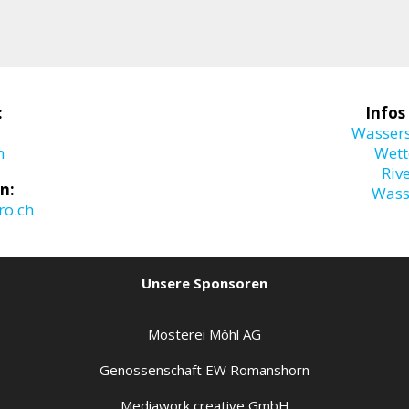
:
Infos
Wasser
m
Wett
Riv
n:
Wass
o.ch
Unsere Sponsoren
Mosterei Möhl AG
Genossenschaft EW Romanshorn
Mediawork creative GmbH