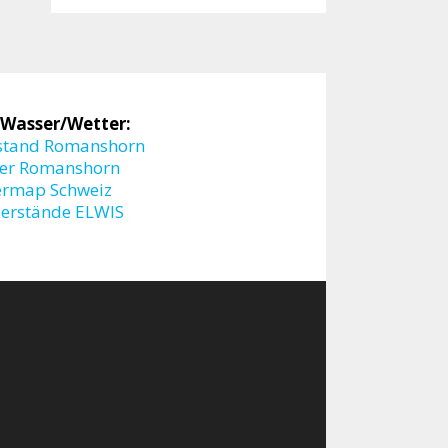
 Wasser/Wetter:
stand Romanshorn
er Romanshorn
ermap Schweiz
erstände ELWIS