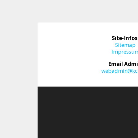
Site-Infos
Sitemap
Impressu
Email Admi
webadmin@kcr