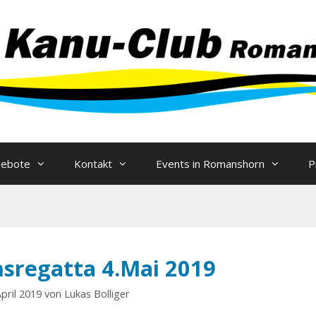
Zum
Inhalt
springen
gebote
Kontakt
Events in Romanshorn
P
regatta 4.Mai 2019
April 2019
von
Lukas Bolliger