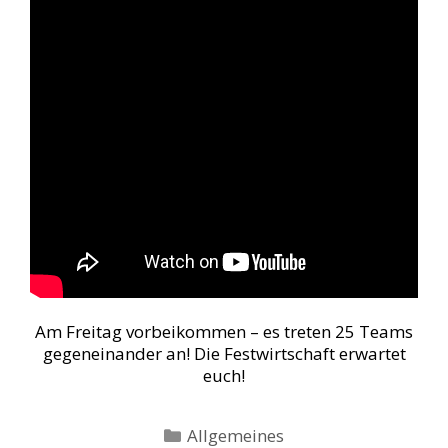
Am Freitag vorbeikommen – es treten 25 Teams
gegeneinander an! Die Festwirtschaft erwartet
euch!
Kategorien
Allgemeines